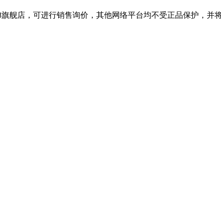
688旗舰店，可进行销售询价，其他网络平台均不受正品保护，并