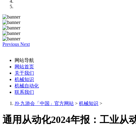
Previous
Next
网站导航
网站首页
关于我们
机械知识
机械自动化
联系我们
J9·九游会「中国」官方网站
>
机械知识
>
通用从动化2024年报：工业从