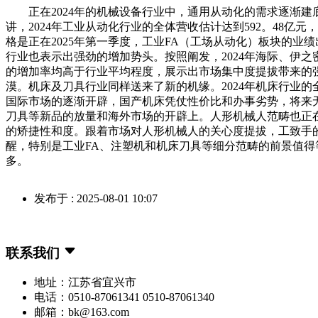
正在2024年的机械设备行业中，通用从动化的需求逐渐建
讲，2024年工业从动化行业的全体营收估计达到592。48
格是正在2025年第一季度，工业FA（工场从动化）板块的
行业也表示出强劲的增加势头。按照阐发，2024年海际、伊之密
的增加率均高于行业平均程度，展示出市场集中度提拔带来的
漠。机床及刀具行业同样送来了新的机缘。2024年机床行业
国际市场的逐渐开辟，国产机床凭仗性价比和办事劣势，将来
刀具等新品的放量和海外市场的开辟上。人形机械人范畴也正
的矫捷性和度。跟着市场对人形机械人的关心度提拔，工致手的
醒，特别是工业FA、注塑机和机床刀具等细分范畴的前景值
多。
发布于 : 2025-08-01 10:07
联系我们
地址：江苏省宜兴市
电话：0510-87061341 0510-87061340
邮箱：bk@163.com