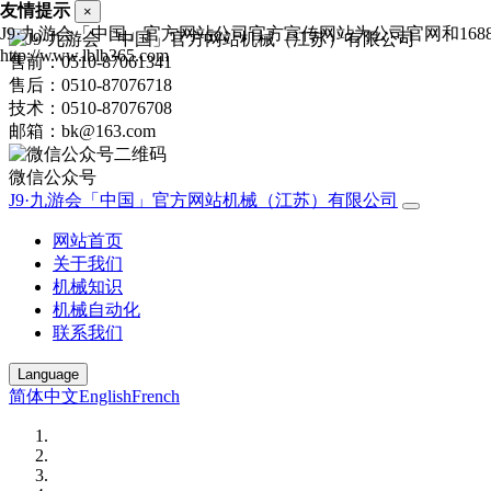
友情提示
×
J9·九游会「中国」官方网站公司官方宣传网站为公司官网和1
http://www.lblb365.com
售前：0510-87061341
售后：0510-87076718
技术：0510-87076708
邮箱：bk@163.com
微信公众号
J9·九游会「中国」官方网站机械（江苏）有限公司
网站首页
关于我们
机械知识
机械自动化
联系我们
Language
简体中文
English
French