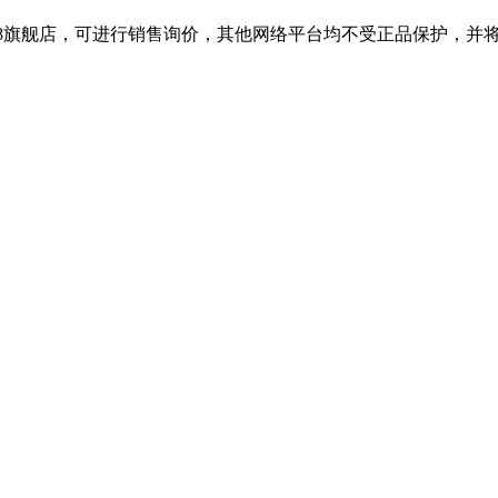
688旗舰店，可进行销售询价，其他网络平台均不受正品保护，并